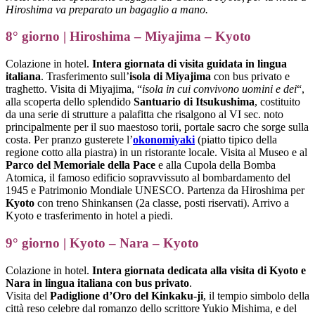
Hiroshima va preparato un bagaglio a mano.
8° giorno | Hiroshima – Miyajima – Kyoto
Colazione in hotel.
Intera giornata di visita guidata in lingua
italiana
. Trasferimento sull’
isola di Miyajima
con bus privato e
traghetto. Visita di Miyajima, “
isola in cui convivono uomini e dei
“,
alla scoperta dello splendido
Santuario di Itsukushima
, costituito
da una serie di strutture a palafitta che risalgono al VI sec. noto
principalmente per il suo maestoso torii, portale sacro che sorge sulla
costa. Per pranzo gusterete l’
okonomiyaki
(piatto tipico della
regione cotto alla piastra) in un ristorante locale. Visita al Museo e al
Parco del Memoriale della Pace
e alla Cupola della Bomba
Atomica, il famoso edificio sopravvissuto al bombardamento del
1945 e Patrimonio Mondiale UNESCO. Partenza da Hiroshima per
Kyoto
con treno Shinkansen (2a classe, posti riservati). Arrivo a
Kyoto e trasferimento in hotel a piedi.
9° giorno | Kyoto – Nara – Kyoto
Colazione in hotel.
Intera giornata dedicata alla visita di Kyoto e
Nara in lingua italiana con bus privato
.
Visita del
Padiglione d’Oro del Kinkaku-ji
, il tempio simbolo della
città reso celebre dal romanzo dello scrittore Yukio Mishima, e del