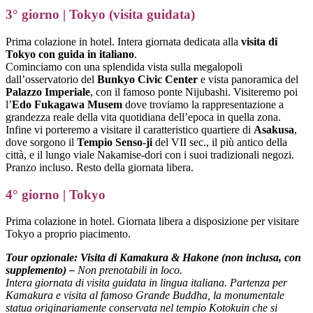
3° giorno | Tokyo (visita guidata)
Prima colazione in hotel. Intera giornata dedicata alla
visita di
Tokyo con guida in italiano
.
Cominciamo con una splendida vista sulla megalopoli
dall’osservatorio del
Bunkyo Civic Center
e vista panoramica del
Palazzo Imperiale
, con il famoso ponte Nijubashi. Visiteremo poi
l’
Edo Fukagawa Musem
dove troviamo la rappresentazione a
grandezza reale della vita quotidiana dell’epoca in quella zona.
Infine vi porteremo a visitare il caratteristico quartiere di
Asakusa
,
dove sorgono il
Tempio Senso-ji
del VII sec., il più antico della
città, e il lungo viale Nakamise-dori con i suoi tradizionali negozi.
Pranzo incluso. Resto della giornata libera.
4° giorno | Tokyo
Prima colazione in hotel. Giornata libera a disposizione per visitare
Tokyo a proprio piacimento.
Tour opzionale: Visita di Kamakura & Hakone (non inclusa, con
supplemento) –
Non prenotabili in loco.
Intera giornata di visita guidata in lingua italiana. Partenza per
Kamakura e visita al famoso Grande Buddha, la monumentale
statua originariamente conservata nel tempio Kotokuin che si