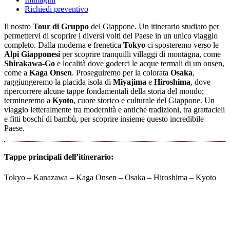
Richiedi preventivo
Il nostro
Tour di Gruppo
del Giappone. Un itinerario studiato per
permettervi di scoprire i diversi volti del Paese in un unico viaggio
completo. Dalla moderna e frenetica
Tokyo
ci sposteremo verso le
Alpi Giapponesi
per scoprire tranquilli villaggi di montagna, come
Shirakawa-Go
e località dove goderci le acque termali di un onsen,
come a
Kaga Onsen
. Proseguiremo per la colorata
Osaka
,
raggiungeremo la placida isola di
Miyajima
e
Hiroshima
, dove
ripercorrere alcune tappe fondamentali della storia del mondo;
termineremo a
Kyoto
, cuore storico e culturale del Giappone. Un
viaggio letteralmente tra modernità e antiche tradizioni, tra grattacieli
e fitti boschi di bambù, per scoprire insieme questo incredibile
Paese.
Tappe principali dell’itinerario:
Tokyo – Kanazawa – Kaga Onsen – Osaka – Hiroshima – Kyoto