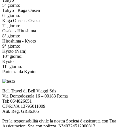
Tokyo
5° giorno:
Tokyo - Kaga Onsen
6° giorno:
Kaga Onsen - Osaka
7° giorno:
Osaka - Hiroshima
8° giorno:
Hiroshima - Kyoto
9° giorno:
Kyoto (Nara)
10° giorno:
Kyoto
11° giorno:
Partenza da Kyoto
Bell Travel di Bell Viaggi Srls
Via Domodossola 16 – 00183 Roma
Tel: 06/4826651
CF/P.IVA 13795011009
Aut. Reg. GR36305
Per la responsabilità civile la nostra Società è assicurata con Tua
Assicurazioni Spa con polizza N°40324512000312