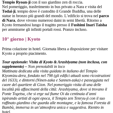
Tempio Ryoan-ji
con il suo giardino zen di roccia.
Nel pomeriggio, trasferimento in bus privato a Nara e visita del
Todai-ji
, tempio dove è custodito il Grande Buddha, una delle
statue in bronzo più grandi del mondo. L’edificio si trova nel
parco
di Nara
, dove vivono numerosi daini in semi libertà. Ritorno a
Kyoto fermandosi lungo il tragitto presso il
Fushimi Inari Taisha
per ammirarne gli infiniti portali rossi. Pranzo incluso.
10° giorno | Kyoto
Prima colazione in hotel. Giornata libera a disposizione per visitare
Kyoto a proprio piacimento.
Tour opzionale: Visita di Kyoto & Arashiyama
(non inclusa, con
supplemento) –
Non prenotabili in loco
Mattinata dedicata alla visita guidata in italiano del Tempio
Kiyomizu-dera, fondato nel 798 (gli edifici attuali sono ricostruzioni
del 1633), e dintorni (Ninen-zaka e Sannen-zaka) e passeggiata nel
cuore del quartiere di Gion. Nel pomeriggio visita di una delle
località più affascinanti della città: Arashiyama, dove si trovano il
Ponte Togetsu, che si erge sul fiume Oi da centinaia d’anni
ispirando artisti di ogni epoca, il Tempio zen Tenryu-ji con il suo
raffinato giardino che guarda alle montagne, e la famosa Foresta di
Bambù, immersa in un’atmosfera unica e suggestiva. Rientro in
hotel.