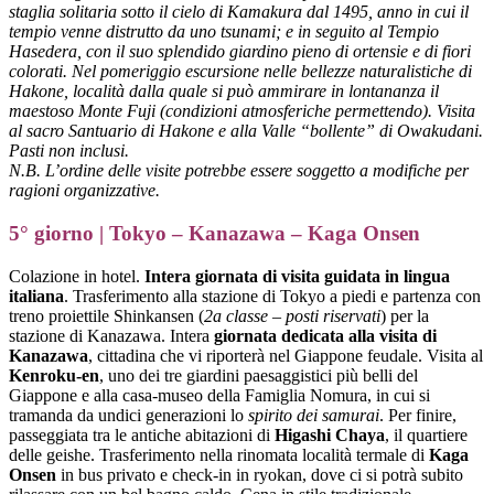
staglia solitaria sotto il cielo di Kamakura dal 1495, anno in cui il
tempio venne distrutto da uno tsunami; e in seguito al Tempio
Hasedera, con il suo splendido giardino pieno di ortensie e di fiori
colorati. Nel pomeriggio escursione nelle bellezze naturalistiche di
Hakone, località dalla quale si può ammirare in lontananza il
maestoso Monte Fuji (condizioni atmosferiche permettendo). Visita
al sacro Santuario di Hakone e alla Valle “bollente” di Owakudani.
Pasti non inclusi.
N.B. L’ordine delle visite potrebbe essere soggetto a modifiche per
ragioni organizzative.
5° giorno | Tokyo – Kanazawa – Kaga Onsen
Colazione in hotel.
Intera giornata di visita guidata in lingua
italiana
. Trasferimento alla stazione di Tokyo a piedi e partenza con
treno proiettile Shinkansen (
2a classe – posti riservati
) per la
stazione di Kanazawa. Intera
giornata dedicata alla visita di
Kanazawa
, cittadina che vi riporterà nel Giappone feudale. Visita al
Kenroku-en
, uno dei tre giardini paesaggistici più belli del
Giappone e alla casa-museo della Famiglia Nomura, in cui si
tramanda da undici generazioni lo
spirito dei samurai
. Per finire,
passeggiata tra le antiche abitazioni di
Higashi Chaya
, il quartiere
delle geishe. Trasferimento nella rinomata località termale di
Kaga
Onsen
in bus privato e check-in in ryokan, dove ci si potrà subito