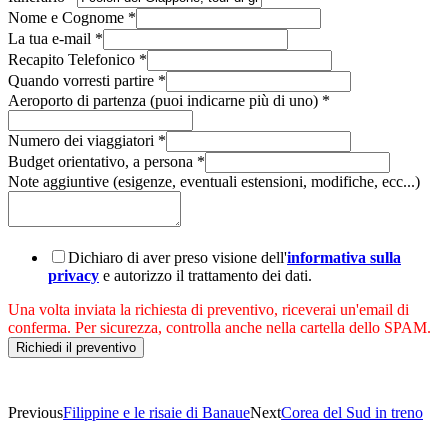
Nome e Cognome
*
La tua e-mail
*
Recapito Telefonico
*
Quando vorresti partire
*
Aeroporto di partenza (puoi indicarne più di uno)
*
Numero dei viaggiatori
*
Budget orientativo, a persona
*
Note aggiuntive (esigenze, eventuali estensioni, modifiche, ecc...)
Dichiaro di aver preso visione dell'
informativa sulla
privacy
e autorizzo il trattamento dei dati.
Una volta inviata la richiesta di preventivo, riceverai un'email di
conferma. Per sicurezza, controlla anche nella cartella dello SPAM.
Richiedi il preventivo
Previous
Filippine e le risaie di Banaue
Next
Corea del Sud in treno