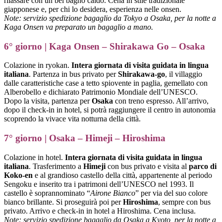
rilassare con un bel bagno caldo. Cena in stile tradizionale
giapponese e, per chi lo desidera, esperienza nelle onsen.
Note: servizio spedizione bagaglio da Tokyo a Osaka, per la notte a
Kaga Onsen va preparato un bagaglio a mano.
6° giorno | Kaga Onsen – Shirakawa Go – Osaka
Colazione in ryokan.
Intera giornata di visita guidata in lingua
italiana
. Partenza in bus privato per
Shirakawa-go
, il villaggio
dalle caratteristiche case a tetto spiovente in paglia, gemellato con
Alberobello e dichiarato Patrimonio Mondiale dell’UNESCO.
Dopo la visita, partenza per
Osaka
con treno espresso. All’arrivo,
dopo il check-in in hotel, si potrà raggiungere il centro in autonomia
scoprendo la vivace vita notturna della città.
7° giorno | Osaka – Himeji – Hiroshima
Colazione in hotel.
Intera giornata di visita guidata in lingua
italiana
. Trasferimento a
Himeji
con bus privato e visita al
parco di
Koko-en
e al grandioso castello della città, appartenente al periodo
Sengoku e inserito tra i patrimoni dell’UNESCO nel 1993. Il
castello è soprannominato “
Airone Bianco
” per via del suo colore
bianco brillante. Si proseguirà poi per
Hiroshima
, sempre con bus
privato. Arrivo e check-in in hotel a Hiroshima. Cena inclusa.
Note: servizio spedizione bagaglio da Osaka a Kyoto, per la notte a